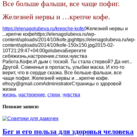
Все больше фальши, все чаще пофиг.
Железней нервы и …крепче кофе.
https://elenagolubeva.ru/krepche-kofe/
Железней нервы и
...крепче кофе
https://elenagolubeva.ru/wp-
content/uploads/2014/10/kofe.jpg
https://elenagolubeva.ru/wp-
content/uploads/2014/10/kofe-150x150.jpg
2015-02-
10T21:29:47+04:00
golubeva
Берегите
себя
жизнь,настроение,стихи,чувства
Работа.Кофе.И дым с тоской. Ты стала стервой? Да нет...
Другой. Сомненья в пропасть, улыбки маска. И кто-то
верит, что в сердце сказка. Все больше фальши, все
чаще пофиг. Железней нервы и ...крепче кофе.
efrozy@gmail.com
Administrator
Страницы о здоровой
жизни
жизнь
,
настроение
,
стихи
,
чувства
Похожие записи:
Бег и его польза для здоровья человека