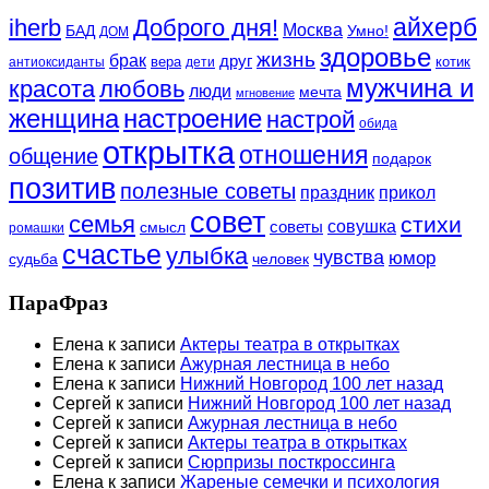
айхерб
iherb
Доброго дня!
Москва
БАД
Умно!
ДОМ
здоровье
жизнь
брак
друг
вера
котик
антиоксиданты
дети
мужчина и
красота
любовь
люди
мечта
мгновение
женщина
настроение
настрой
обида
открытка
отношения
общение
подарок
позитив
полезные советы
праздник
прикол
совет
семья
стихи
совушка
советы
смысл
ромашки
счастье
улыбка
чувства
юмор
судьба
человек
ПараФраз
Елена
к записи
Актеры театра в открытках
Елена
к записи
Ажурная лестница в небо
Елена
к записи
Нижний Новгород 100 лет назад
Сергей
к записи
Нижний Новгород 100 лет назад
Сергей
к записи
Ажурная лестница в небо
Сергей
к записи
Актеры театра в открытках
Сергей
к записи
Сюрпризы посткроссинга
Елена
к записи
Жареные семечки и психология