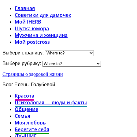
Главная
Советики для дамочек
Мой IHERB
Шутка юмора
Мужчина и женщина
Мой postcross
Выбери страницу:
Выбери рубрику:
Страницы о здоровой жизни
Блог Елены Голубевой
Красота
Психология — люди и факты
Общение
Семья
Моя любовь
Берегите себя
ЛУЧШИЕ