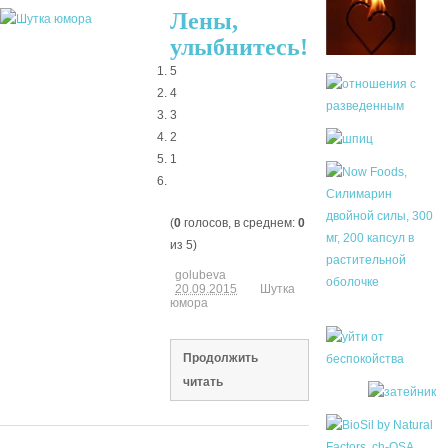
Лены,
улыбнитесь!
5
4
3
2
1
(
0
голосов, в среднем:
0
из 5)
golubeva
20.09.2015
Шутка
юмора
Продолжить
читать