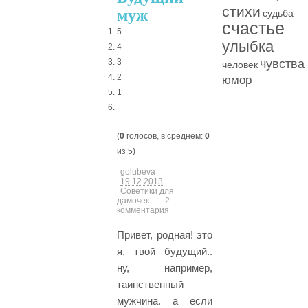
стихи
муж
судьба
счастье
5
улыбка
4
чувства
3
человек
2
юмор
1
(
0
голосов, в среднем:
0
из 5)
golubeva
19.12.2013
Советики для
дамочек
2
комментария
Привет, родная! это
я, твой будущий..
ну, например,
таинственный
мужчина. а если