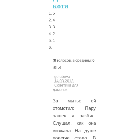
кота
5
4
3
2
1
(
0
голосов, в среднем:
0
из 5)
golubeva
14.03.2013
Советики для
дамочек
За мытье ей
отомстил: Пару
чашек я разбил.
Слушал, как она
визжала На душе
полегче стало. В