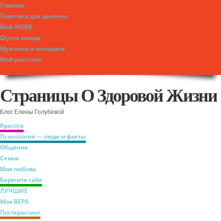
Главная
Советики для дамочек
Мой IHERB
Шутка юмора
Мужчина и женщина
Мой postcross
Страницы О Здоровой Жизни
Блог Елены Голубевой
Красота
Психология — люди и факты
Общение
Семья
Моя любовь
Берегите себя
ЛУЧШИЕ
Моя ВЕРА
Посткроссинг