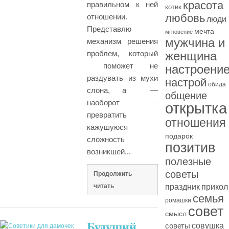
красота
правильном к ней
котик
любовь
отношении.
люди
Представлю
мечта
мгновение
мужчина и
механизм решения
проблем, который
женщина
поможет не
настроени
раздувать из мухи
настрой
обида
слона, а —
общение
наоборот —
открытка
превратить
отношения
кажушуюся
подарок
сложность
позитив
возникшей...
полезные
советы
Продолжить
читать
праздник
прикол
семья
ромашки
совет
смысл
Будущий
совушка
советы