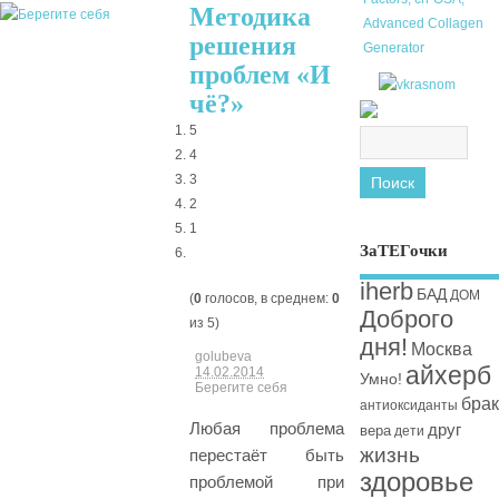
Методика
решения
проблем «И
чё?»
5
4
3
2
1
ЗаТЕГочки
iherb
БАД
ДОМ
(
0
голосов, в среднем:
0
Доброго
из 5)
дня!
Москва
golubeva
айхерб
14.02.2014
Умно!
Берегите себя
брак
антиоксиданты
Любая проблема
друг
вера
дети
жизнь
перестаёт быть
здоровье
проблемой при