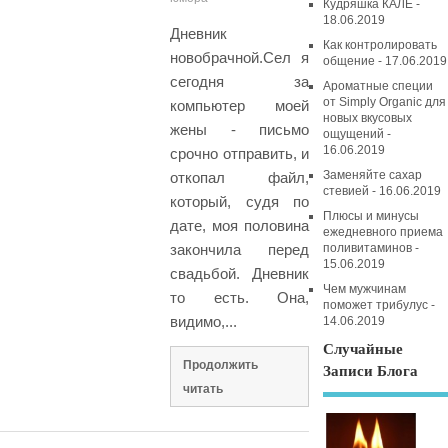
Кудряшка КАЛЕ -
18.06.2019
Дневник
Как контролировать
новобрачной.Сел я
общение - 17.06.2019
сегодня за
Ароматные специи
от Simply Organic для
компьютер моей
новых вкусовых
жены - письмо
ощущений -
16.06.2019
срочно отправить, и
Заменяйте сахар
откопал файл,
стевией - 16.06.2019
который, судя по
Плюсы и минусы
дате, моя половина
ежедневного приема
закончила перед
поливитаминов -
15.06.2019
свадьбой. Дневник
Чем мужчинам
то есть. Она,
поможет трибулус -
видимо,...
14.06.2019
Случайные
Продолжить
Записи Блога
читать