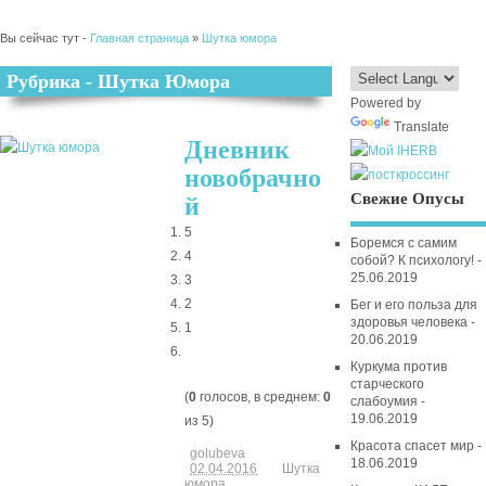
Вы сейчас тут -
Главная страница
»
Шутка юмора
Рубрика - Шутка Юмора
Powered by
Translate
Дневник
новобрачно
Свежие Опусы
й
5
Боремся с самим
4
собой? К психологу! -
25.06.2019
3
2
Бег и его польза для
здоровья человека -
1
20.06.2019
Куркума против
старческого
(
0
голосов, в среднем:
0
слабоумия -
19.06.2019
из 5)
Красота спасет мир -
golubeva
18.06.2019
02.04.2016
Шутка
юмора