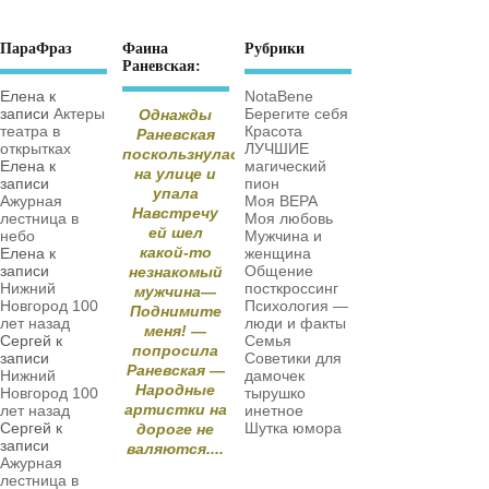
ПараФраз
Фаина
Рубрики
Раневская:
Елена
к
NotaBene
записи
Актеры
Берегите себя
Однажды
театра в
Красота
Раневская
открытках
ЛУЧШИЕ
поскользнулась
Елена
к
магический
на улице и
записи
пион
упала
Ажурная
Моя ВЕРА
Навстречу
лестница в
Моя любовь
ей шел
небо
Мужчина и
какой-то
Елена
к
женщина
записи
Общение
незнакомый
Нижний
посткроссинг
мужчина—
Новгород 100
Психология —
Поднимите
лет назад
люди и факты
меня! —
Сергей
к
Семья
попросила
записи
Советики для
Раневская —
Нижний
дамочек
Народные
Новгород 100
тырушко
артистки на
лет назад
инетное
Сергей
к
Шутка юмора
дороге не
записи
валяются....
Ажурная
лестница в