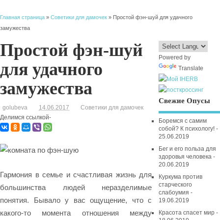
Главная страница
»
Советики для дамочек
» Простой фэн-шуй для удачного
замужества
Простой фэн-шуй
Powered by
для удачного
Translate
замужества
Свежие Опусы
golubeva
14.06.2017
Советики для дамочек
Делимся ссылкой-
Боремся с самим
собой? К психологу! -
25.06.2019
Бег и его польза для
здоровья человека -
20.06.2019
Гармония в семье и счастливая жизнь для
Куркума против
старческого
большинства людей неразделимые
слабоумия -
понятия. Бывало у вас ощущение, что с
19.06.2019
какого-то момента отношения между
Красота спасет мир -