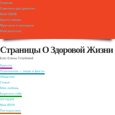
Главная
Советики для дамочек
Мой IHERB
Шутка юмора
Мужчина и женщина
Мой postcross
Страницы О Здоровой Жизни
Блог Елены Голубевой
Красота
Психология — люди и факты
Общение
Семья
Моя любовь
Берегите себя
ЛУЧШИЕ
Моя ВЕРА
Посткроссинг