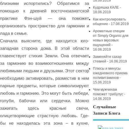
18.06.2019
близкими испортились? Обратимся за
Кудряшка КАЛЕ -
помощью к древней восточноазиатской
18.06.2019
практике Фэн-шуй — она поможет
Как контролировать
общение - 17.06.2019
организовать пространство для гармонии и
Ароматные специи
лада в семье.
от Simply Organic для
новых вкусовых
Сначала выясните, где находится юго-
ощущений -
западная сторона дома. В этой области
16.06.2019
главенствует стихия Земли. Она отвечает
Заменяйте сахар
стевией - 16.06.2019
за гармонию во взаимоотношениях между
Плюсы и минусы
любимыми людьми и друзьями. Этот сектор
ежедневного приема
поливитаминов -
необходимо активировать, разместив в нем
15.06.2019
парные предметы, которые символизируют
Чем мужчинам
любовь и гармонию. Это могут быть лебеди,
поможет трибулус -
14.06.2019
голуби, бабочки или сердечки. Можно
Случайные
зажигать здесь красные свечи,
Записи Блога
олицетворяющие страстную любовь. Где-
бы не находилась эта зона – в кухне,