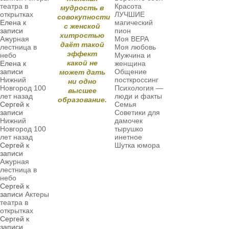
театра в
Красота
мудрость в
открытках
ЛУЧШИЕ
совокупности
Елена
к
магический
с женской
записи
пион
хитростью
Ажурная
Моя ВЕРА
даёт такой
лестница в
Моя любовь
эффект
небо
Мужчина и
какой не
Елена
к
женщина
записи
Общение
может дать
Нижний
посткроссинг
ни одно
Новгород 100
Психология —
высшее
лет назад
люди и факты
образование.
Сергей
к
Семья
записи
Советики для
Нижний
дамочек
Новгород 100
тырушко
лет назад
инетное
Сергей
к
Шутка юмора
записи
Ажурная
лестница в
небо
Сергей
к
записи
Актеры
театра в
открытках
Сергей
к
записи