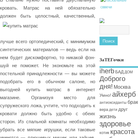
кровать. Матрас на ней обязательно
должен быть целостный, качественный,
лучше всего ортопедический, с минимумом
синтетических материалов — ведь если на
нем будет дискомфортно, то никакой фэн-
ЗаТЕГочки
шуй не поможет. Не экономьте на этой
iherb
БАД
ДОМ
постельной принадлежности — вы можете
Доброго
подобрать его в обычном салоне, но
дня!
Москва
выгодней купить матрас в интернет
айхерб
Умно!
магазине. Организуя место для
брак
антиоксиданты
супружеского ложа, учтите, что подходить к
друг
вера
дети
кровати должно быть удобно с обеих
жизнь
сторон. Из спальной комнаты необходимо
здоровье
убрать все мягкие игрушки, если таковые
красота
котик
имеются — плюшевых мишек или зайцев.