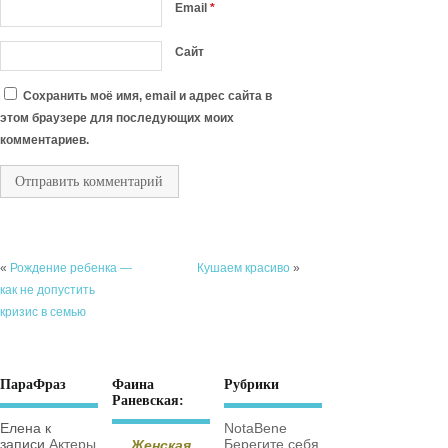
Email
*
Сайт
Сохранить моё имя, email и адрес сайта в
этом браузере для последующих моих
комментариев.
«
Рождение ребенка —
Кушаем красиво
»
как не допустить
кризис в семью
ПараФраз
Фаина
Рубрики
Раневская:
Елена
к
NotaBene
записи
Актеры
Берегите себя
Женская