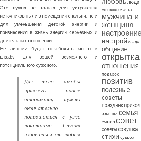
любовь
люди
Это нужно не только для устранения
мечта
мгновение
мужчина и
источников пыли в помещении спальни, но и
женщина
для уменьшения детской энергии и
настроени
привнесения в жизнь энергии серьезных и
настрой
длительных отношений.
обида
общение
Не лишним будет освободить место в
открытка
шкафу для вещей возможного и
отношения
потенциального суженого.
подарок
позитив
Для того, чтобы
привлечь новые
полезные
советы
отношения, нужно
праздник
прикол
окончательно
семья
ромашки
попрощаться с уже
совет
смысл
почившими. Стоит
совушка
советы
избавиться от любых
стихи
судьба