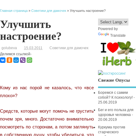
Главная страница
»
Советики для дамочек
» Улучшить настроение?
Улучшить
Powered by
настроение?
Translate
golubeva
15.03.2011
Советики для дамочек
Делимся ссылкой-
Свежие Опусы
Кому из нас порой не казалось, что «все
Боремся с самим
плохо»?
собой? К психологу! -
25.06.2019
Бег и его польза для
Средств, которые могут помочь не грустить
здоровья человека -
почем зря, много. Достаточно внимательно
20.06.2019
посмотреть по сторонам, а потом заглянуть
Куркума против
старческого
в собственную душу, чтобы убедиться, что