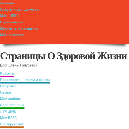
Главная
Советики для дамочек
Мой IHERB
Шутка юмора
Мужчина и женщина
Мой postcross
Страницы О Здоровой Жизни
Блог Елены Голубевой
Красота
Психология — люди и факты
Общение
Семья
Моя любовь
Берегите себя
ЛУЧШИЕ
Моя ВЕРА
Посткроссинг