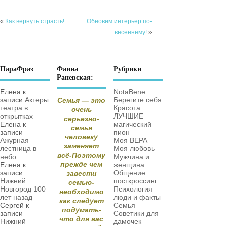
«
Как вернуть страсть!
Обновим интерьер по-
весеннему!
»
ПараФраз
Фаина
Рубрики
Раневская:
Елена
к
NotaBene
записи
Актеры
Берегите себя
Семья — это
театра в
Красота
очень
открытках
ЛУЧШИЕ
серьезно-
Елена
к
магический
семья
записи
пион
человеку
Ажурная
Моя ВЕРА
заменяет
лестница в
Моя любовь
всё-Поэтому
небо
Мужчина и
прежде чем
Елена
к
женщина
записи
Общение
завести
Нижний
посткроссинг
семью-
Новгород 100
Психология —
необходимо
лет назад
люди и факты
как следует
Сергей
к
Семья
подумать-
записи
Советики для
что для вас
Нижний
дамочек