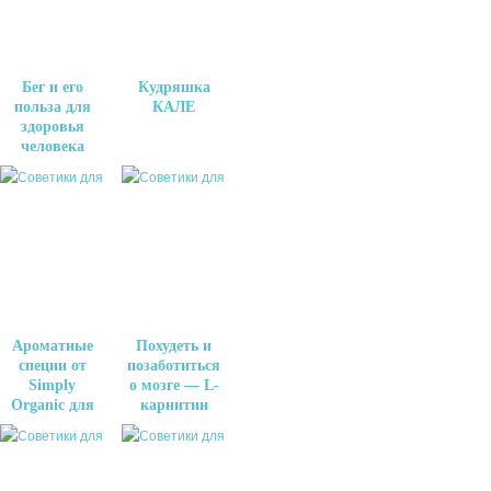
Бег и его
Кудряшка
польза для
КАЛЕ
здоровья
человека
Ароматные
Похудеть и
специи от
позаботиться
Simply
о мозге — L-
Organic для
карнитин
новых
вкусовых
ощущений