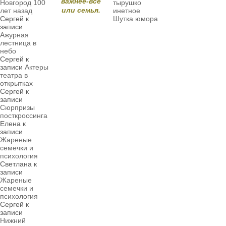
важнее-всё
Новгород 100
тырушко
или семья.
лет назад
инетное
Сергей
к
Шутка юмора
записи
Ажурная
лестница в
небо
Сергей
к
записи
Актеры
театра в
открытках
Сергей
к
записи
Сюрпризы
посткроссинга
Елена
к
записи
Жареные
семечки и
психология
Светлана
к
записи
Жареные
семечки и
психология
Сергей
к
записи
Нижний