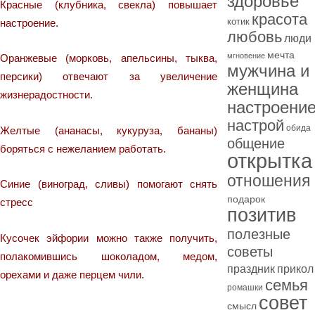
здоровье
Красные (клубника, свекла) повышает
красота
котик
настроение.
любовь
люди
мечта
мгновение
Оранжевые (морковь, апельсины, тыква,
мужчина и
персики) отвечают за увеличение
женщина
жизнерадостности.
настроени
настрой
обида
Желтые (ананасы, кукуруза, бананы)
общение
боряться с нежеланием работать.
открытка
отношения
Синие (виноград, сливы) помогают снять
подарок
стресс
позитив
полезные
Кусочек эйфории можно также получить,
советы
полакомившись шоколадом, медом,
праздник
прикол
орехами и даже перцем чили.
семья
ромашки
совет
смысл