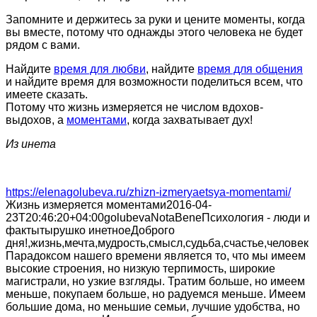
Запомните и держитесь за руки и цените моменты, когда
вы вместе, потому что однажды этого человека не будет
рядом с вами.
Найдите
время для любви
, найдите
время для общения
и найдите время для возможности поделиться всем, что
имеете сказать.
Потому что жизнь измеряется не числом вдохов-
выдохов, а
моментами
, когда захватывает дух!
Из инета
https://elenagolubeva.ru/zhizn-izmeryaetsya-momentami/
Жизнь измеряется моментами
2016-04-
23T20:46:20+04:00
golubeva
NotaBene
Психология - люди и
факты
тырушко инетное
Доброго
дня!,жизнь,мечта,мудрость,смысл,судьба,счастье,человек
Парадоксом нашего времени является то, что мы имеем
высокие строения, но низкую терпимость, широкие
магистрали, но узкие взгляды. Тратим больше, но имеем
меньше, покупаем больше, но радуемся меньше. Имеем
большие дома, но меньшие семьи, лучшие удобства, но