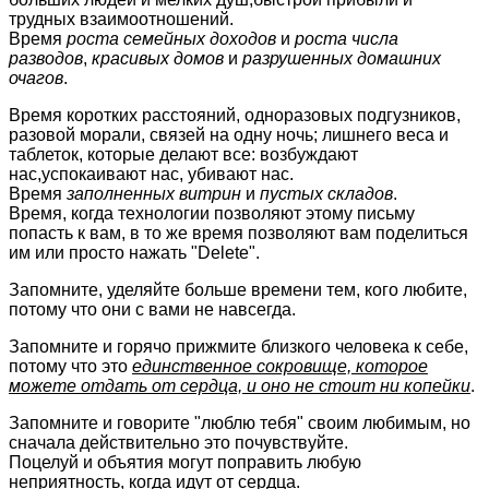
трудных взаимоотношений.
Время
роста семейных доходов
и
роста числа
разводов
,
красивых домов
и
разрушенных домашних
очагов
.
Время коротких расстояний, одноразовых подгузников,
разовой морали, связей на одну ночь; лишнего веса и
таблеток, которые делают все: возбуждают
нас,успокаивают нас, убивают наc.
Время
заполненных витрин
и
пустых складов
.
Время, когда технологии позволяют этому письму
попасть к вам, в то же время позволяют вам поделиться
им или просто нажать "Delete".
Запомните, уделяйте больше времени тем, кого любите,
потому что они с вами не навсегда.
Запомните и горячо прижмите близкого человека к себе,
потому что это
единственное сокровище, которое
можете отдать от сердца, и оно не стоит ни копейки
.
Запомните и говорите "люблю тебя" своим любимым, но
сначала действительно это почувствуйте.
Поцелуй и объятия могут поправить любую
неприятность, когда идут от сердца.