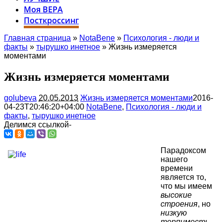
Моя ВЕРА
Посткроссинг
Главная страница
»
NotaBene
»
Психология - люди и
факты
»
тырушко инетное
» Жизнь измеряется
моментами
Жизнь измеряется моментами
golubeva
20.05.2013
Жизнь измеряется моментами
2016-
04-23T20:46:20+04:00
NotaBene
,
Психология - люди и
факты
,
тырушко инетное
Делимся ссылкой-
Парадоксом
нашего
времени
является то,
что мы имеем
высокие
строения
, но
низкую
терпимость
,