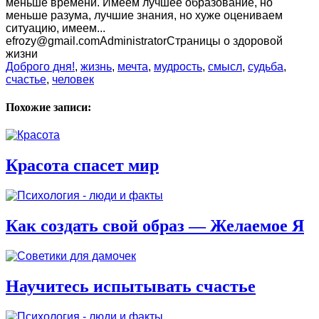
меньше времени. Имеем лучшее образование, но
меньше разума, лучшие знания, но хуже оцениваем
ситуацию, имеем...
efrozy@gmail.com
Administrator
Страницы о здоровой
жизни
Доброго дня!
,
жизнь
,
мечта
,
мудрость
,
смысл
,
судьба
,
счастье
,
человек
Похожие записи:
Красота спасет мир
Как создать свой образ — Желаемое Я
Научитесь испытывать счастье