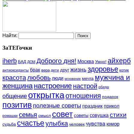
Найти:
ЗаТЕГочки
айхерб
iherb
Доброго дня!
Москва
БАД
Умно!
ДОМ
здоровье
жизнь
брак
друг
вера
котик
антиоксиданты
дети
мужчина и
красота
любовь
люди
мечта
мгновение
женщина
настроение
настрой
обида
открытка
отношения
общение
подарок
позитив
полезные советы
праздник
прикол
совет
семья
стихи
совушка
советы
смысл
ромашки
счастье
улыбка
чувства
юмор
судьба
человек