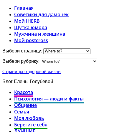
Главная
Советики для дамочек
Мой IHERB
Шутка юмора
Мужчина и женщина
Мой postcross
Выбери страницу:
Выбери рубрику:
Страницы о здоровой жизни
Блог Елены Голубевой
Красота
Психология — люди и факты
Общение
Семья
Моя любовь
Берегите себя
ЛУЧШИЕ