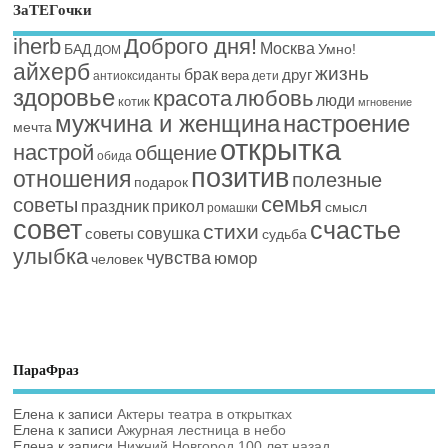
ЗаТЕГочки
iherb
Доброго дня!
Москва
БАД
Умно!
ДОМ
айхерб
жизнь
брак
друг
вера
антиоксиданты
дети
здоровье
красота
любовь
люди
котик
мгновение
мужчина и женщина
настроение
мечта
открытка
настрой
общение
обида
позитив
отношения
полезные
подарок
семья
советы
праздник
прикол
смысл
ромашки
совет
счастье
стихи
совушка
советы
судьба
улыбка
чувства
юмор
человек
ПараФраз
Елена
к записи
Актеры театра в открытках
Елена
к записи
Ажурная лестница в небо
Елена
к записи
Нижний Новгород 100 лет назад